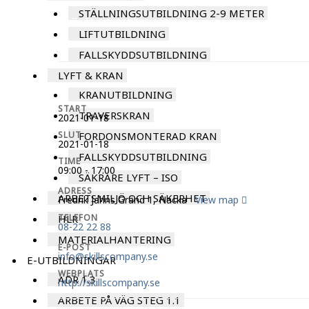
STÄLLNINGSUTBILDNING 2-9 METER
This event has passed
LIFTUTBILDNING
FALLSKYDDSUTBILDNING
LYFT & KRAN
KRANUTBILDNING
START
TRAVERSKRAN
2021-01-18
SLUT
FORDONSMONTERAD KRAN
2021-01-18
FALLSKYDDSUTBILDNING
TIME
09:00 - 17:00
SÄKRARE LYFT – ISO
ADRESS
ARBETSMILJÖ OCH SÄKERHET
Fredrik Jahns Gränd 1, Nacka
View map
HLR
TELEFON
08-22 22 88
MATERIALHANTERING
E-POST
info@skillscompany.se
E-UTBILDNINGAR
WEBPLATS
ADR 1.3
http://skillscompany.se
ARBETE PÅ VÄG STEG 1.1