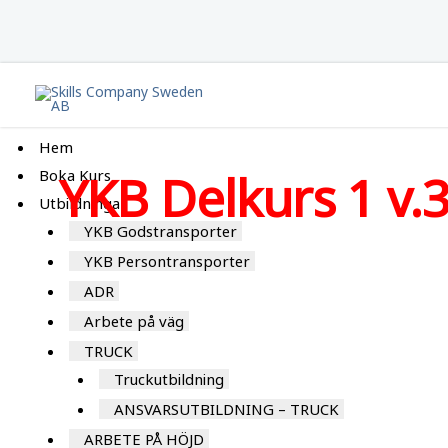
This event has passed
Hem
YKB Delkurs 1 v.
Boka Kurs
Utbildningar
YKB Godstransporter
YKB Persontransporter
ADR
Arbete på väg
TRUCK
Truckutbildning
ANSVARSUTBILDNING – TRUCK
ARBETE PÅ HÖJD