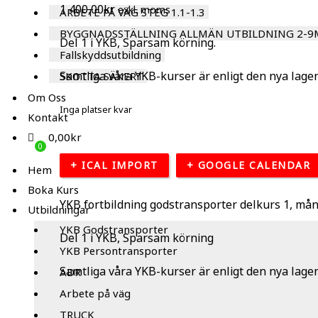
1 400,00
kr
exkl. moms
ARBETE PÅ VÄG STEG 1.1-1.3
BYGGNADSSTÄLLNING ALLMÄN UTBILDNING 2-9
Del 1 i YKB, Sparsam körning.
Fallskyddsutbildning
Samtliga våra YKB-kurser är enligt den nya la
SKOTTA SÄKERT
Om Oss
Inga platser kvar
Kontakt
0,00
kr
+ ICAL IMPORT
+ GOOGLE CALENDAR
Hem
Boka Kurs
YKB fortbildning godstransporter delkurs 1, må
Utbildningar
YKB Godstransporter
Del 1 i YKB, Sparsam körning
YKB Persontransporter
Samtliga våra YKB-kurser är enligt den nya la
ADR
Arbete på väg
TRUCK