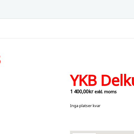
3
YKB Delku
1 400,00
kr
exkl. moms
Inga platser kvar