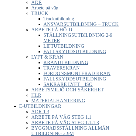
ADR
Arbete på väg
TRUCK
Truckutbildning
ANSVARSUTBILDNING – TRUCK
ARBETE PÅ HÖJD
STÄLLNINGSUTBILDNING 2-9
METER
LIFTUTBILDNING
FALLSKYDDSUTBILDNING
LYFT & KRAN
KRANUTBILDNING
TRAVERSKRAN
FORDONSMONTERAD KRAN
FALLSKYDDSUTBILDNING
SÄKRARE LYFT – ISO
ARBETSMILJÖ OCH SÄKERHET
HLR
MATERIALHANTERING
E-UTBILDNINGAR
ADR 1.3
ARBETE PÅ VÄG STEG 1.1
ARBETE PÅ VÄG STEG 1.1-1.3
BYGGNADSSTÄLLNING ALLMÄN
UTBILDNING 2-9M