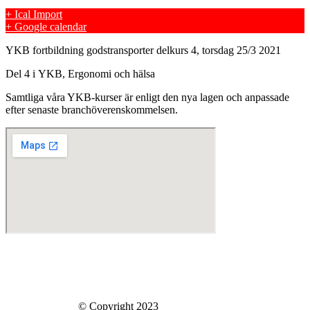
+ Ical Import
+ Google calendar
YKB fortbildning godstransporter delkurs 4, torsdag 25/3 2021
Del 4 i YKB, Ergonomi och hälsa
Samtliga våra YKB-kurser är enligt den nya lagen och anpassade
efter senaste branchöverenskommelsen.
Skills Company Sweden AB
Västberga Allé 60
126 30 Hägersten
Skills Company
© Copyright 2023