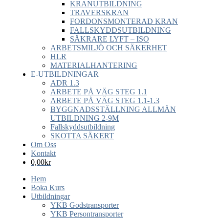
KRANUTBILDNING
TRAVERSKRAN
FORDONSMONTERAD KRAN
FALLSKYDDSUTBILDNING
SÄKRARE LYFT – ISO
ARBETSMILJÖ OCH SÄKERHET
HLR
MATERIALHANTERING
E-UTBILDNINGAR
ADR 1.3
ARBETE PÅ VÄG STEG 1.1
ARBETE PÅ VÄG STEG 1.1-1.3
BYGGNADSSTÄLLNING ALLMÄN
UTBILDNING 2-9M
Fallskyddsutbildning
SKOTTA SÄKERT
Om Oss
Kontakt
0,00
kr
Hem
Boka Kurs
Utbildningar
YKB Godstransporter
YKB Persontransporter