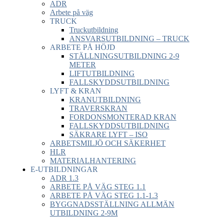
ADR
Arbete på väg
TRUCK
Truckutbildning
ANSVARSUTBILDNING – TRUCK
ARBETE PÅ HÖJD
STÄLLNINGSUTBILDNING 2-9
METER
LIFTUTBILDNING
FALLSKYDDSUTBILDNING
LYFT & KRAN
KRANUTBILDNING
TRAVERSKRAN
FORDONSMONTERAD KRAN
FALLSKYDDSUTBILDNING
SÄKRARE LYFT – ISO
ARBETSMILJÖ OCH SÄKERHET
HLR
MATERIALHANTERING
E-UTBILDNINGAR
ADR 1.3
ARBETE PÅ VÄG STEG 1.1
ARBETE PÅ VÄG STEG 1.1-1.3
BYGGNADSSTÄLLNING ALLMÄN
UTBILDNING 2-9M