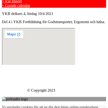
+ Ical Import
+ Google calendar
YKB delkurs 4, lördag 10/4 2021
Del 4 i YKB Fortbildning för Godstransporter, Ergonomi och hälsa.
Skills Company Sweden AB
Västberga Allé 60
126 30 Hägersten
Skills Company
© Copyright 2023
Vi använder cookies för att ge dig den bästa online-upplevelsen.