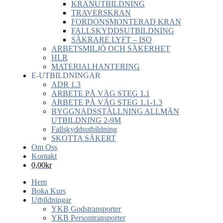
KRANUTBILDNING
TRAVERSKRAN
FORDONSMONTERAD KRAN
FALLSKYDDSUTBILDNING
SÄKRARE LYFT – ISO
ARBETSMILJÖ OCH SÄKERHET
HLR
MATERIALHANTERING
E-UTBILDNINGAR
ADR 1.3
ARBETE PÅ VÄG STEG 1.1
ARBETE PÅ VÄG STEG 1.1-1.3
BYGGNADSSTÄLLNING ALLMÄN
UTBILDNING 2-9M
Fallskyddsutbildning
SKOTTA SÄKERT
Om Oss
Kontakt
0,00
kr
Hem
Boka Kurs
Utbildningar
YKB Godstransporter
YKB Persontransporter