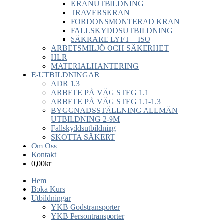
KRANUTBILDNING
TRAVERSKRAN
FORDONSMONTERAD KRAN
FALLSKYDDSUTBILDNING
SÄKRARE LYFT – ISO
ARBETSMILJÖ OCH SÄKERHET
HLR
MATERIALHANTERING
E-UTBILDNINGAR
ADR 1.3
ARBETE PÅ VÄG STEG 1.1
ARBETE PÅ VÄG STEG 1.1-1.3
BYGGNADSSTÄLLNING ALLMÄN
UTBILDNING 2-9M
Fallskyddsutbildning
SKOTTA SÄKERT
Om Oss
Kontakt
0,00
kr
Hem
Boka Kurs
Utbildningar
YKB Godstransporter
YKB Persontransporter