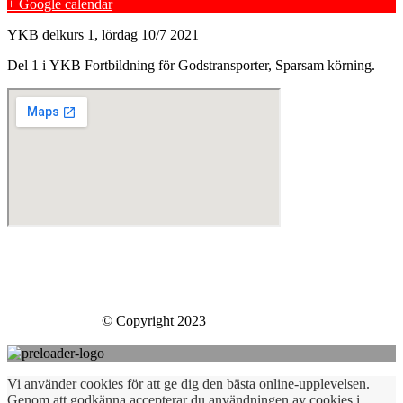
+ Google calendar
YKB delkurs 1, lördag 10/7 2021
Del 1 i YKB Fortbildning för Godstransporter, Sparsam körning.
Skills Company Sweden AB
Västberga Allé 60
126 30 Hägersten
Skills Company
© Copyright 2023
Vi använder cookies för att ge dig den bästa online-upplevelsen.
Genom att godkänna accepterar du användningen av cookies i