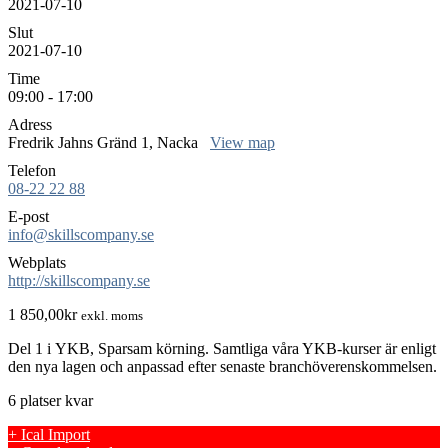
2021-07-10
Slut
2021-07-10
Time
09:00 - 17:00
Adress
Fredrik Jahns Gränd 1, Nacka
View map
Telefon
08-22 22 88
E-post
info@skillscompany.se
Webplats
http://skillscompany.se
1 850,00
kr
exkl. moms
Del 1 i YKB, Sparsam körning. Samtliga våra YKB-kurser är enligt
den nya lagen och anpassad efter senaste branchöverenskommelsen.
6 platser kvar
+ Ical Import