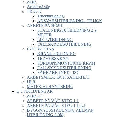
ADR
Arbete på väg
TRUCK
Truckutbildning
ANSVARSUTBILDNING – TRUCK
ARBETE PÅ HÖJD
STÄLLNINGSUTBILDNING 2-9
METER
LIFTUTBILDNING
FALLSKYDDSUTBILDNING
LYFT & KRAN
KRANUTBILDNING
TRAVERSKRAN
FORDONSMONTERAD KRAN
FALLSKYDDSUTBILDNING
SÄKRARE LYFT – ISO
ARBETSMILJÖ OCH SÄKERHET
HLR
MATERIALHANTERING
E-UTBILDNINGAR
ADR 1.3
ARBETE PÅ VÄG STEG 1.1
ARBETE PÅ VÄG STEG 1.1-1.3
BYGGNADSSTÄLLNING ALLMÄN
UTBILDNING 2-9M