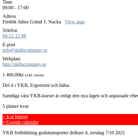
Time
09:00 - 17:00
Adress
Fredrik Jahns Gränd 1, Nacka
View map
Telefon
08-22 22 88
E-post
info@skillscompany.se
Webplats
http://skillscompany.se
1 400,00
kr
exkl. moms
Del 4 i YKB, Ergonomi och hälsa.
Samtliga våra YKB-kurser är enligt den nya lagen och anpassade eft
5 platser kvar
+ Ical Import
+ Google calendar
YKB fortbildning godstransporter delkurs 4, torsdag 7/10 2021