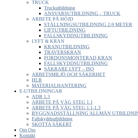
TRUCK
Truckutbildning
ANSVARSUTBILDNING – TRUCK
ARBETE PÅ HÖJD
STÄLLNINGSUTBILDNING 2-9 METER
LIFTUTBILDNING
FALLSKYDDSUTBILDNING
LYFT & KRAN
KRANUTBILDNING
TRAVERSKRAN
FORDONSMONTERAD KRAN
FALLSKYDDSUTBILDNING
SÄKRARE LYFT – ISO
ARBETSMILJÖ OCH SÄKERHET
HLR
MATERIALHANTERING
E-UTBILDNINGAR
ADR 1.3
ARBETE PÅ VÄG STEG 1.1
ARBETE PÅ VÄG STEG 1.1-1.3
BYGGNADSSTÄLLNING ALLMÄN UTBILDNIN
Fallskyddsutbildning
SKOTTA SÄKERT
Om Oss
Kontakt