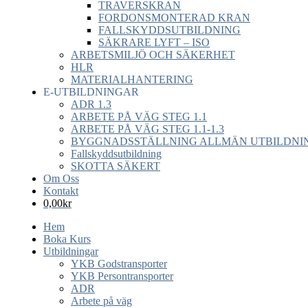
TRAVERSKRAN
FORDONSMONTERAD KRAN
FALLSKYDDSUTBILDNING
SÄKRARE LYFT – ISO
ARBETSMILJÖ OCH SÄKERHET
HLR
MATERIALHANTERING
E-UTBILDNINGAR
ADR 1.3
ARBETE PÅ VÄG STEG 1.1
ARBETE PÅ VÄG STEG 1.1-1.3
BYGGNADSSTÄLLNING ALLMÄN UTBILDNIN
Fallskyddsutbildning
SKOTTA SÄKERT
Om Oss
Kontakt
0,00
kr
Hem
Boka Kurs
Utbildningar
YKB Godstransporter
YKB Persontransporter
ADR
Arbete på väg