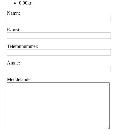
0,00
kr
Namn:
E-post:
Telefonnummer:
Ämne:
Meddelande: