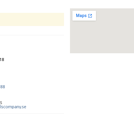
18
 88
S
illscompany.se