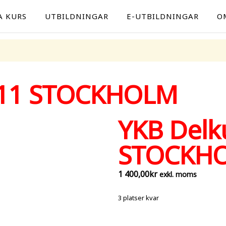
A KURS
UTBILDNINGAR
E-UTBILDNINGAR
O
v.11 STOCKHOLM
YKB Delku
STOCKH
1 400,00
kr
exkl. moms
3 platser kvar