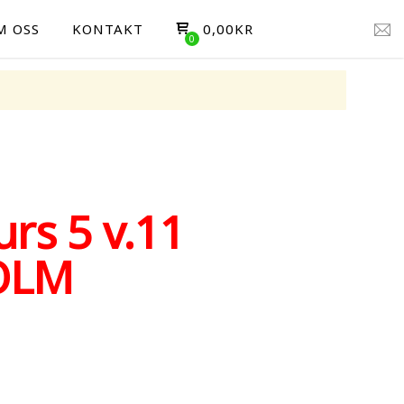
M OSS
KONTAKT
0,00
KR
rs 5 v.11
OLM