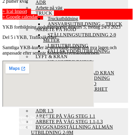
2 platser kvar
ADR
Arbete på väg
+ Ical Import
TRUCK
+ Google calendar
Truckutbildning
ANSVARSUTBILDNING – TRUCK
YKB fortbildning godstransporter delkurs 5, fredag 24/3 2023
ARBETE PÅ HÖJD
STÄLLNINGSUTBILDNING 2-9
Del 5 i YKB, Trafiksäkerhet
METER
LIFTUTBILDNING
Samtliga YKB-kurser är utformade enligt den nya lagen och
FALLSKYDDSUTBILDNING
anpassade efter senaste branschöverenskommelsen.
LYFT & KRAN
KRANUTBILDNING
TRAVERSKRAN
FORDONSMONTERAD KRAN
FALLSKYDDSUTBILDNING
SÄKRARE LYFT – ISO
ARBETSMILJÖ OCH SÄKERHET
HLR
MATERIALHANTERING
E-UTBILDNINGAR
ADR 1.3
ARBETE PÅ VÄG STEG 1.1
Skills Company Sweden AB
ARBETE PÅ VÄG STEG 1.1-1.3
Västberga Allé 60
126 30 Hägersten
BYGGNADSSTÄLLNING ALLMÄN
UTBILDNING 2-9M