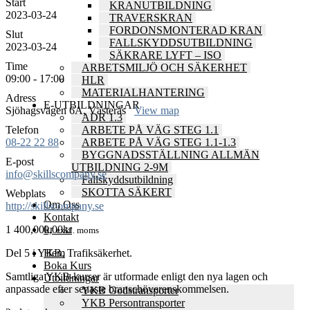
Start
KRANUTBILDNING
2023-03-24
TRAVERSKRAN
FORDONSMONTERAD KRAN
Slut
FALLSKYDDSUTBILDNING
2023-03-24
SÄKRARE LYFT – ISO
Time
ARBETSMILJÖ OCH SÄKERHET
09:00 - 17:00
HLR
MATERIALHANTERING
Adress
E-UTBILDNINGAR
Sjöhagsvägen 6A, Västerås
View map
ADR 1.3
Telefon
ARBETE PÅ VÄG STEG 1.1
08-22 22 88
ARBETE PÅ VÄG STEG 1.1-1.3
BYGGNADSSTÄLLNING ALLMÄN
E-post
UTBILDNING 2-9M
info@skillscompany.se
Fallskyddsutbildning
SKOTTA SÄKERT
Webplats
Om Oss
http://skillscompany.se
Kontakt
1 400,00
kr
0,00
kr
exkl. moms
Del 5 i YKB, Trafiksäkerhet.
Hem
Boka Kurs
Samtliga YKB-kurser är utformade enligt den nya lagen och
Utbildningar
anpassade efter senaste branschöverenskommelsen.
YKB Godstransporter
YKB Persontransporter