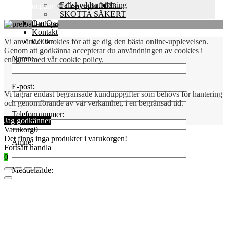
Fallskyddsutbildning
Skills Company
© Copyright 2023
SKOTTA SÄKERT
Om Oss
Kontakt
Vi använder cookies för att ge dig den bästa online-upplevelsen.
0,00
kr
Genom att godkänna accepterar du användningen av cookies i
Namn:
enlighet med vår cookie policy.
E-post:
Vi lagrar endast begränsade kunduppgifter som behövs för hantering
och genomförande av vår verkamhet, i en begränsad tid.
Telefonnummer:
Jag godkänner
Varukorg
0
Det finns inga produkter i varukorgen!
Ämne:
Fortsätt handla
0
Meddelande: