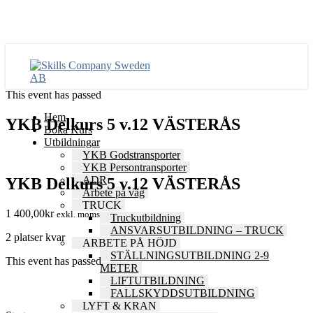
This event has passed
Hem
YKB Delkurs 5 v.12 VÄSTERÅS
Boka Kurs
Utbildningar
YKB Godstransporter
YKB Persontransporter
ADR
YKB Delkurs 5 v.12 VÄSTERÅS
Arbete på väg
TRUCK
1 400,00
kr
exkl. moms
Truckutbildning
ANSVARSUTBILDNING – TRUCK
2 platser kvar
ARBETE PÅ HÖJD
STÄLLNINGSUTBILDNING 2-9
This event has passed
METER
LIFTUTBILDNING
FALLSKYDDSUTBILDNING
LYFT & KRAN