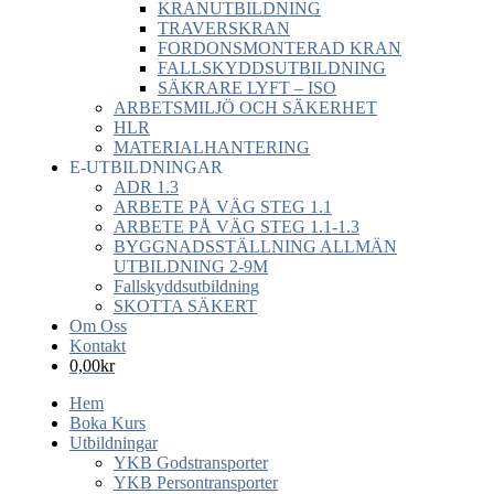
KRANUTBILDNING
TRAVERSKRAN
FORDONSMONTERAD KRAN
FALLSKYDDSUTBILDNING
SÄKRARE LYFT – ISO
ARBETSMILJÖ OCH SÄKERHET
HLR
MATERIALHANTERING
E-UTBILDNINGAR
ADR 1.3
ARBETE PÅ VÄG STEG 1.1
ARBETE PÅ VÄG STEG 1.1-1.3
BYGGNADSSTÄLLNING ALLMÄN
UTBILDNING 2-9M
Fallskyddsutbildning
SKOTTA SÄKERT
Om Oss
Kontakt
0,00
kr
Hem
Boka Kurs
Utbildningar
YKB Godstransporter
YKB Persontransporter