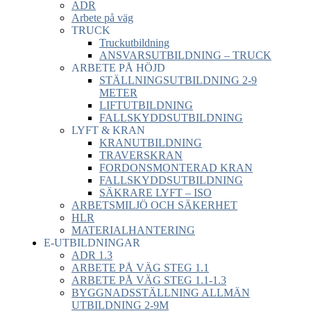
ADR
Arbete på väg
TRUCK
Truckutbildning
ANSVARSUTBILDNING – TRUCK
ARBETE PÅ HÖJD
STÄLLNINGSUTBILDNING 2-9
METER
LIFTUTBILDNING
FALLSKYDDSUTBILDNING
LYFT & KRAN
KRANUTBILDNING
TRAVERSKRAN
FORDONSMONTERAD KRAN
FALLSKYDDSUTBILDNING
SÄKRARE LYFT – ISO
ARBETSMILJÖ OCH SÄKERHET
HLR
MATERIALHANTERING
E-UTBILDNINGAR
ADR 1.3
ARBETE PÅ VÄG STEG 1.1
ARBETE PÅ VÄG STEG 1.1-1.3
BYGGNADSSTÄLLNING ALLMÄN
UTBILDNING 2-9M