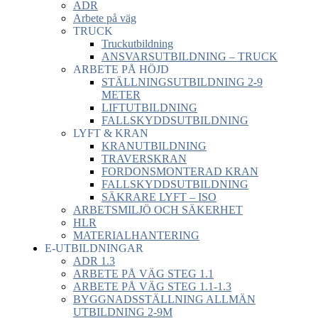
ADR
Arbete på väg
TRUCK
Truckutbildning
ANSVARSUTBILDNING – TRUCK
ARBETE PÅ HÖJD
STÄLLNINGSUTBILDNING 2-9
METER
LIFTUTBILDNING
FALLSKYDDSUTBILDNING
LYFT & KRAN
KRANUTBILDNING
TRAVERSKRAN
FORDONSMONTERAD KRAN
FALLSKYDDSUTBILDNING
SÄKRARE LYFT – ISO
ARBETSMILJÖ OCH SÄKERHET
HLR
MATERIALHANTERING
E-UTBILDNINGAR
ADR 1.3
ARBETE PÅ VÄG STEG 1.1
ARBETE PÅ VÄG STEG 1.1-1.3
BYGGNADSSTÄLLNING ALLMÄN
UTBILDNING 2-9M