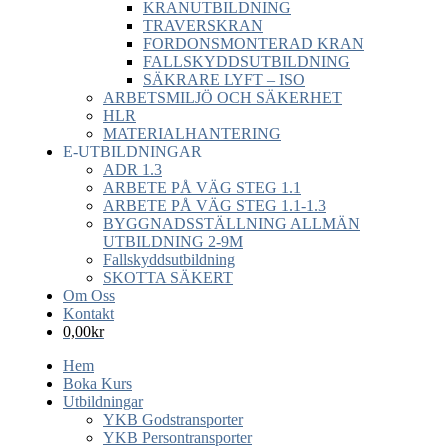
KRANUTBILDNING
TRAVERSKRAN
FORDONSMONTERAD KRAN
FALLSKYDDSUTBILDNING
SÄKRARE LYFT – ISO
ARBETSMILJÖ OCH SÄKERHET
HLR
MATERIALHANTERING
E-UTBILDNINGAR
ADR 1.3
ARBETE PÅ VÄG STEG 1.1
ARBETE PÅ VÄG STEG 1.1-1.3
BYGGNADSSTÄLLNING ALLMÄN
UTBILDNING 2-9M
Fallskyddsutbildning
SKOTTA SÄKERT
Om Oss
Kontakt
0,00
kr
Hem
Boka Kurs
Utbildningar
YKB Godstransporter
YKB Persontransporter