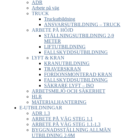
ADR
Arbete på väg
TRUCK
Truckutbildning
ANSVARSUTBILDNING – TRUCK
ARBETE PÅ HÖJD
STÄLLNINGSUTBILDNING 2-9
METER
LIFTUTBILDNING
FALLSKYDDSUTBILDNING
LYFT & KRAN
KRANUTBILDNING
TRAVERSKRAN
FORDONSMONTERAD KRAN
FALLSKYDDSUTBILDNING
SÄKRARE LYFT – ISO
ARBETSMILJÖ OCH SÄKERHET
HLR
MATERIALHANTERING
E-UTBILDNINGAR
ADR 1.3
ARBETE PÅ VÄG STEG 1.1
ARBETE PÅ VÄG STEG 1.1-1.3
BYGGNADSSTÄLLNING ALLMÄN
UTBILDNING 2-9M