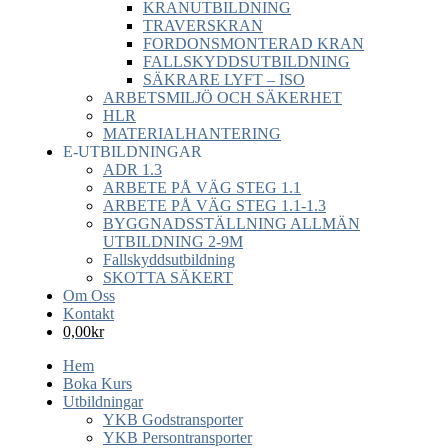
KRANUTBILDNING
TRAVERSKRAN
FORDONSMONTERAD KRAN
FALLSKYDDSUTBILDNING
SÄKRARE LYFT – ISO
ARBETSMILJÖ OCH SÄKERHET
HLR
MATERIALHANTERING
E-UTBILDNINGAR
ADR 1.3
ARBETE PÅ VÄG STEG 1.1
ARBETE PÅ VÄG STEG 1.1-1.3
BYGGNADSSTÄLLNING ALLMÄN
UTBILDNING 2-9M
Fallskyddsutbildning
SKOTTA SÄKERT
Om Oss
Kontakt
0,00
kr
Hem
Boka Kurs
Utbildningar
YKB Godstransporter
YKB Persontransporter