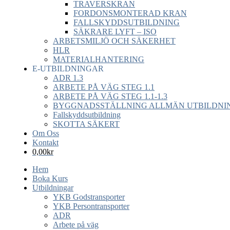
TRAVERSKRAN
FORDONSMONTERAD KRAN
FALLSKYDDSUTBILDNING
SÄKRARE LYFT – ISO
ARBETSMILJÖ OCH SÄKERHET
HLR
MATERIALHANTERING
E-UTBILDNINGAR
ADR 1.3
ARBETE PÅ VÄG STEG 1.1
ARBETE PÅ VÄG STEG 1.1-1.3
BYGGNADSSTÄLLNING ALLMÄN UTBILDNIN
Fallskyddsutbildning
SKOTTA SÄKERT
Om Oss
Kontakt
0,00
kr
Hem
Boka Kurs
Utbildningar
YKB Godstransporter
YKB Persontransporter
ADR
Arbete på väg