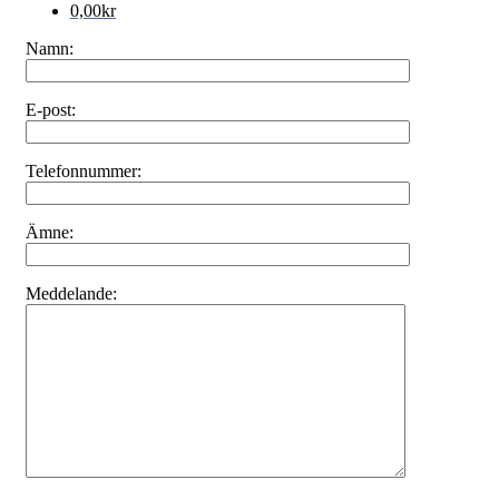
0,00
kr
Namn:
E-post:
Telefonnummer:
Ämne:
Meddelande: