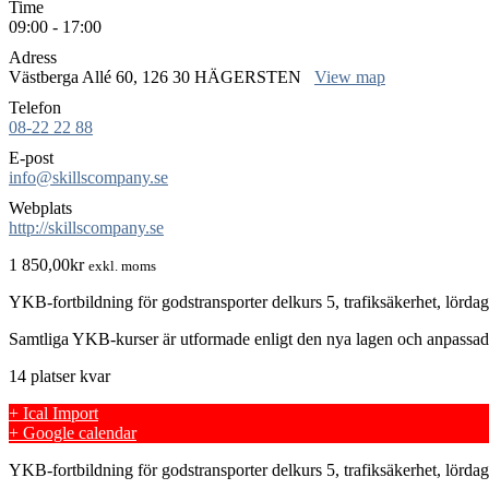
Time
09:00 - 17:00
Adress
Västberga Allé 60, 126 30 HÄGERSTEN
View map
Telefon
08-22 22 88
E-post
info@skillscompany.se
Webplats
http://skillscompany.se
1 850,00
kr
exkl. moms
YKB-fortbildning för godstransporter delkurs 5, trafiksäkerhet, lörda
Samtliga YKB-kurser är utformade enligt den nya lagen och anpassad
14 platser kvar
+ Ical Import
+ Google calendar
YKB-fortbildning för godstransporter delkurs 5, trafiksäkerhet, lörda