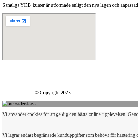
Samtliga YKB-kurser är utformade enligt den nya lagen och anpassad
Skills Company Sweden AB
Västberga Allé 60
126 30 Hägersten
Skills Company
© Copyright 2023
Vi använder cookies för att ge dig den bästa online-upplevelsen. Gen
Vi lagrar endast begränsade kunduppgifter som behövs för hantering 