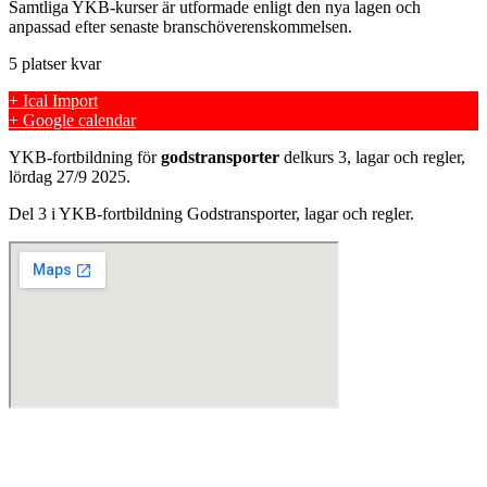
Samtliga YKB-kurser är utformade enligt den nya lagen och
anpassad efter senaste branschöverenskommelsen.
5 platser kvar
+ Ical Import
+ Google calendar
YKB-fortbildning för
godstransporter
delkurs 3, lagar och regler,
lördag 27/9 2025.
Del 3 i YKB-fortbildning Godstransporter, lagar och regler.
Skills Company Sweden AB
Västberga Allé 60
126 30 Hägersten