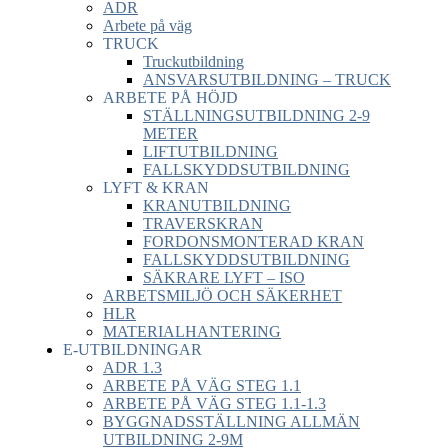
ADR
Arbete på väg
TRUCK
Truckutbildning
ANSVARSUTBILDNING – TRUCK
ARBETE PÅ HÖJD
STÄLLNINGSUTBILDNING 2-9
METER
LIFTUTBILDNING
FALLSKYDDSUTBILDNING
LYFT & KRAN
KRANUTBILDNING
TRAVERSKRAN
FORDONSMONTERAD KRAN
FALLSKYDDSUTBILDNING
SÄKRARE LYFT – ISO
ARBETSMILJÖ OCH SÄKERHET
HLR
MATERIALHANTERING
E-UTBILDNINGAR
ADR 1.3
ARBETE PÅ VÄG STEG 1.1
ARBETE PÅ VÄG STEG 1.1-1.3
BYGGNADSSTÄLLNING ALLMÄN
UTBILDNING 2-9M