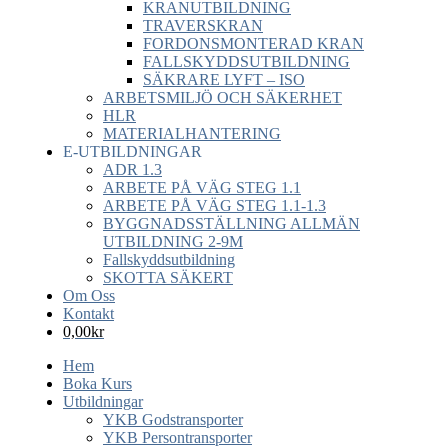
KRANUTBILDNING
TRAVERSKRAN
FORDONSMONTERAD KRAN
FALLSKYDDSUTBILDNING
SÄKRARE LYFT – ISO
ARBETSMILJÖ OCH SÄKERHET
HLR
MATERIALHANTERING
E-UTBILDNINGAR
ADR 1.3
ARBETE PÅ VÄG STEG 1.1
ARBETE PÅ VÄG STEG 1.1-1.3
BYGGNADSSTÄLLNING ALLMÄN
UTBILDNING 2-9M
Fallskyddsutbildning
SKOTTA SÄKERT
Om Oss
Kontakt
0,00
kr
Hem
Boka Kurs
Utbildningar
YKB Godstransporter
YKB Persontransporter