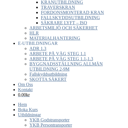
KRANUTBILDNING
TRAVERSKRAN
FORDONSMONTERAD KRAN
FALLSKYDDSUTBILDNING
SÄKRARE LYFT – ISO
ARBETSMILJÖ OCH SÄKERHET
HLR
MATERIALHANTERING
E-UTBILDNINGAR
ADR 1.3
ARBETE PÅ VÄG STEG 1.1
ARBETE PÅ VÄG STEG 1.1-1.3
BYGGNADSSTÄLLNING ALLMÄN
UTBILDNING 2-9M
Fallskyddsutbildning
SKOTTA SÄKERT
Om Oss
Kontakt
0,00
kr
Hem
Boka Kurs
Utbildningar
YKB Godstransporter
YKB Persontransporter