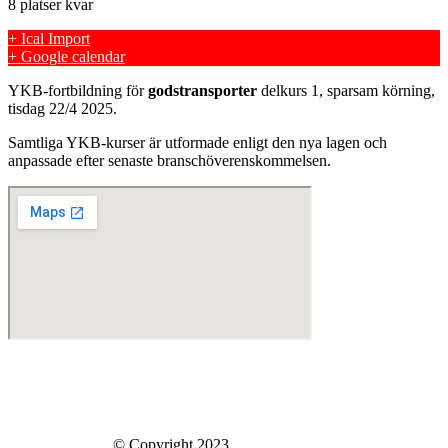
8 platser kvar
+ Ical Import
+ Google calendar
YKB-fortbildning för
godstransporter
delkurs 1, sparsam körning,
tisdag 22/4 2025.
Samtliga YKB-kurser är utformade enligt den nya lagen och
anpassade efter senaste branschöverenskommelsen.
Skills Company Sweden AB
Västberga Allé 60
126 30 Hägersten
Skills Company
© Copyright 2023