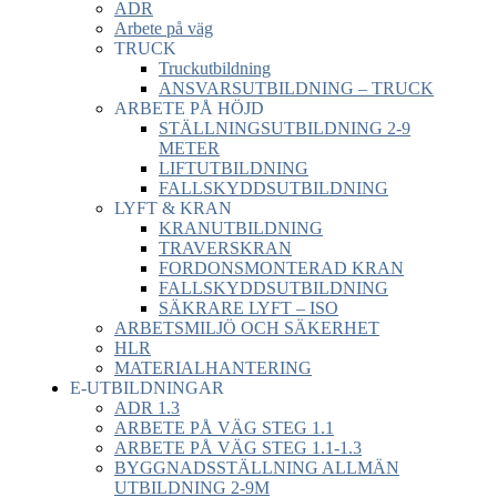
ADR
Arbete på väg
TRUCK
Truckutbildning
ANSVARSUTBILDNING – TRUCK
ARBETE PÅ HÖJD
STÄLLNINGSUTBILDNING 2-9
METER
LIFTUTBILDNING
FALLSKYDDSUTBILDNING
LYFT & KRAN
KRANUTBILDNING
TRAVERSKRAN
FORDONSMONTERAD KRAN
FALLSKYDDSUTBILDNING
SÄKRARE LYFT – ISO
ARBETSMILJÖ OCH SÄKERHET
HLR
MATERIALHANTERING
E-UTBILDNINGAR
ADR 1.3
ARBETE PÅ VÄG STEG 1.1
ARBETE PÅ VÄG STEG 1.1-1.3
BYGGNADSSTÄLLNING ALLMÄN
UTBILDNING 2-9M