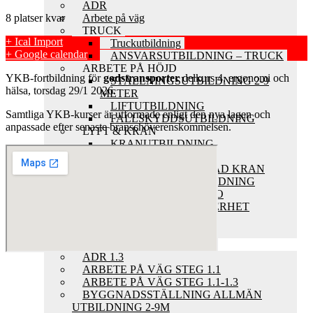
ADR
8 platser kvar
Arbete på väg
TRUCK
+ Ical Import
Truckutbildning
+ Google calendar
ANSVARSUTBILDNING – TRUCK
ARBETE PÅ HÖJD
YKB-fortbildning för
godstransporter
delkurs 4, ergonomi och
STÄLLNINGSUTBILDNING 2-9
hälsa, torsdag 29/1 2026.
METER
LIFTUTBILDNING
Samtliga YKB-kurser är utformade enligt den nya lagen och
FALLSKYDDSUTBILDNING
anpassade efter senaste branschöverenskommelsen.
LYFT & KRAN
KRANUTBILDNING
TRAVERSKRAN
FORDONSMONTERAD KRAN
FALLSKYDDSUTBILDNING
SÄKRARE LYFT – ISO
ARBETSMILJÖ OCH SÄKERHET
HLR
MATERIALHANTERING
E-UTBILDNINGAR
ADR 1.3
ARBETE PÅ VÄG STEG 1.1
ARBETE PÅ VÄG STEG 1.1-1.3
BYGGNADSSTÄLLNING ALLMÄN
UTBILDNING 2-9M