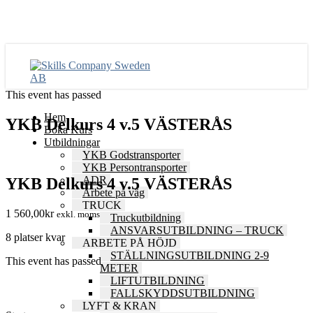
This event has passed
Hem
YKB Delkurs 4 v.5 VÄSTERÅS
Boka Kurs
Utbildningar
YKB Godstransporter
YKB Persontransporter
ADR
YKB Delkurs 4 v.5 VÄSTERÅS
Arbete på väg
TRUCK
1 560,00
kr
exkl. moms
Truckutbildning
ANSVARSUTBILDNING – TRUCK
8 platser kvar
ARBETE PÅ HÖJD
STÄLLNINGSUTBILDNING 2-9
This event has passed
METER
LIFTUTBILDNING
FALLSKYDDSUTBILDNING
LYFT & KRAN