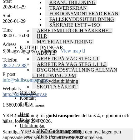
Start
KRANUTBILDNING
2026-01-29
TRAVERSKRAN
FORDONSMONTERAD KRAN
Slut
FALLSKYDDSUTBILDNING
2026-01-29
SÄKRARE LYFT – ISO
Time
ARBETSMILJÖ OCH SÄKERHET
08:00 - 16:00
HLR
MATERIALHANTERING
Adress
E-UTBILDNINGAR
Sjöhagsvägen 6A, Västerås
View map
ADR 1.3
ARBETE PÅ VÄG STEG 1.1
Telefon
ARBETE PÅ VÄG STEG 1.1-1.3
08-22 22 88
BYGGNADSSTÄLLNING ALLMÄN
E-post
UTBILDNING 2-9M
info@skillscompany.se
Fallskyddsutbildning
SKOTTA SÄKERT
Webplats
Om Oss
http://skillscompany.se
Kontakt
0,00
kr
1 560,00
kr
exkl. moms
Hem
YKB-fortbildning för
godstransporter
delkurs 4, ergonomi och
Boka Kurs
hälsa, torsdag 29/1 2026.
Utbildningar
YKB Godstransporter
Samtliga YKB-kurser är utformade enligt den nya lagen och
YKB Persontransporter
anpassade efter senaste branschöverenskommelsen.