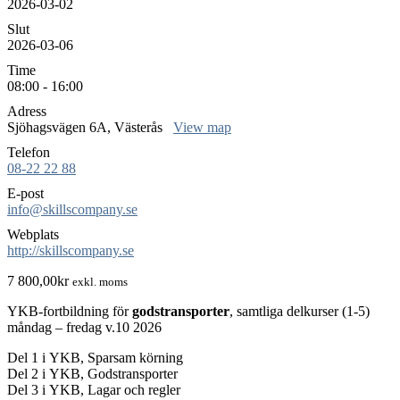
2026-03-02
Slut
2026-03-06
Time
08:00 - 16:00
Adress
Sjöhagsvägen 6A, Västerås
View map
Telefon
08-22 22 88
E-post
info@skillscompany.se
Webplats
http://skillscompany.se
7 800,00
kr
exkl. moms
YKB-fortbildning för
godstransporter
, samtliga delkurser (1-5)
måndag – fredag v.10 2026
Del 1 i YKB, Sparsam körning
Del 2 i YKB, Godstransporter
Del 3 i YKB, Lagar och regler