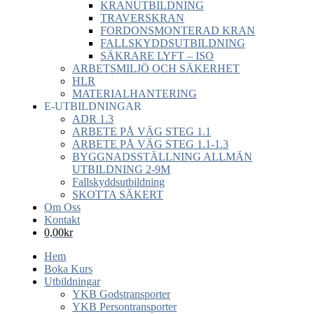
KRANUTBILDNING
TRAVERSKRAN
FORDONSMONTERAD KRAN
FALLSKYDDSUTBILDNING
SÄKRARE LYFT – ISO
ARBETSMILJÖ OCH SÄKERHET
HLR
MATERIALHANTERING
E-UTBILDNINGAR
ADR 1.3
ARBETE PÅ VÄG STEG 1.1
ARBETE PÅ VÄG STEG 1.1-1.3
BYGGNADSSTÄLLNING ALLMÄN
UTBILDNING 2-9M
Fallskyddsutbildning
SKOTTA SÄKERT
Om Oss
Kontakt
0,00
kr
Hem
Boka Kurs
Utbildningar
YKB Godstransporter
YKB Persontransporter