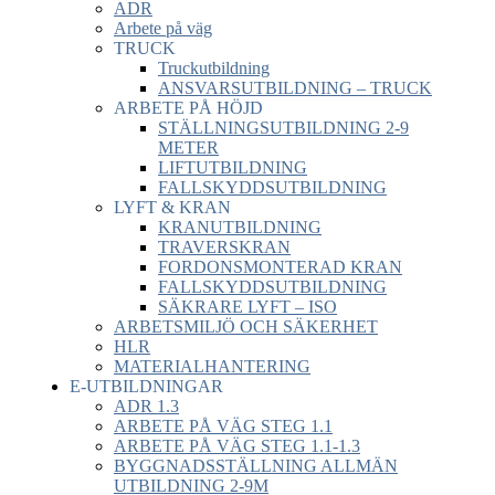
ADR
Arbete på väg
TRUCK
Truckutbildning
ANSVARSUTBILDNING – TRUCK
ARBETE PÅ HÖJD
STÄLLNINGSUTBILDNING 2-9
METER
LIFTUTBILDNING
FALLSKYDDSUTBILDNING
LYFT & KRAN
KRANUTBILDNING
TRAVERSKRAN
FORDONSMONTERAD KRAN
FALLSKYDDSUTBILDNING
SÄKRARE LYFT – ISO
ARBETSMILJÖ OCH SÄKERHET
HLR
MATERIALHANTERING
E-UTBILDNINGAR
ADR 1.3
ARBETE PÅ VÄG STEG 1.1
ARBETE PÅ VÄG STEG 1.1-1.3
BYGGNADSSTÄLLNING ALLMÄN
UTBILDNING 2-9M