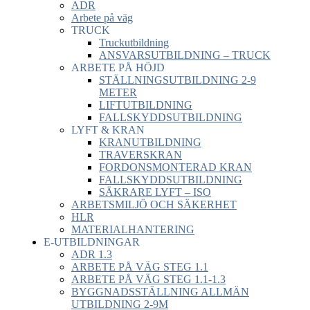
ADR
Arbete på väg
TRUCK
Truckutbildning
ANSVARSUTBILDNING – TRUCK
ARBETE PÅ HÖJD
STÄLLNINGSUTBILDNING 2-9
METER
LIFTUTBILDNING
FALLSKYDDSUTBILDNING
LYFT & KRAN
KRANUTBILDNING
TRAVERSKRAN
FORDONSMONTERAD KRAN
FALLSKYDDSUTBILDNING
SÄKRARE LYFT – ISO
ARBETSMILJÖ OCH SÄKERHET
HLR
MATERIALHANTERING
E-UTBILDNINGAR
ADR 1.3
ARBETE PÅ VÄG STEG 1.1
ARBETE PÅ VÄG STEG 1.1-1.3
BYGGNADSSTÄLLNING ALLMÄN
UTBILDNING 2-9M