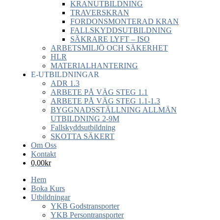
KRANUTBILDNING
TRAVERSKRAN
FORDONSMONTERAD KRAN
FALLSKYDDSUTBILDNING
SÄKRARE LYFT – ISO
ARBETSMILJÖ OCH SÄKERHET
HLR
MATERIALHANTERING
E-UTBILDNINGAR
ADR 1.3
ARBETE PÅ VÄG STEG 1.1
ARBETE PÅ VÄG STEG 1.1-1.3
BYGGNADSSTÄLLNING ALLMÄN
UTBILDNING 2-9M
Fallskyddsutbildning
SKOTTA SÄKERT
Om Oss
Kontakt
0,00
kr
Hem
Boka Kurs
Utbildningar
YKB Godstransporter
YKB Persontransporter