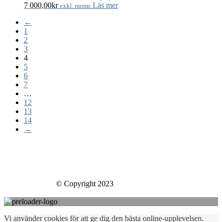
7 000,00
kr
Läs mer
exkl. moms
←
1
2
3
4
5
6
7
…
12
13
14
→
Skills Company Sweden AB
Västberga Allé 60
126 30 Hägersten
Skills Company
© Copyright 2023
Vi använder cookies för att ge dig den bästa online-upplevelsen.