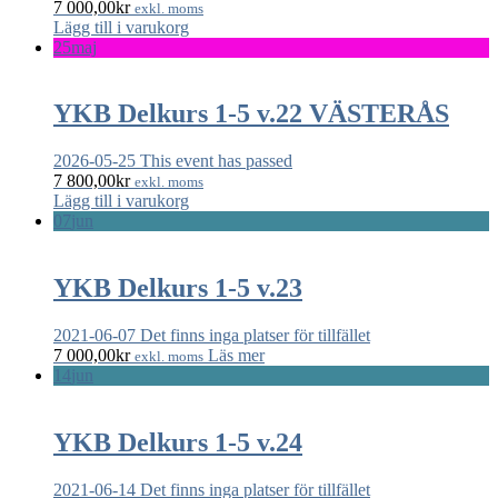
7 000,00
kr
exkl. moms
Lägg till i varukorg
25
maj
YKB Delkurs 1-5 v.22 VÄSTERÅS
2026-05-25
This event has passed
7 800,00
kr
exkl. moms
Lägg till i varukorg
07
jun
YKB Delkurs 1-5 v.23
2021-06-07
Det finns inga platser för tillfället
7 000,00
kr
Läs mer
exkl. moms
14
jun
YKB Delkurs 1-5 v.24
2021-06-14
Det finns inga platser för tillfället